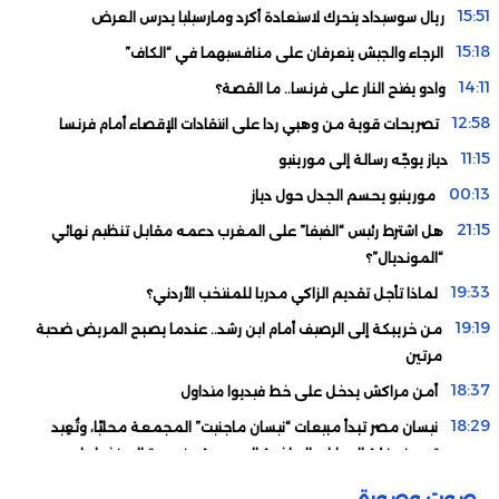
15:51
ريال سوسيداد يتحرك لاستعادة أكرد ومارسيليا يدرس العرض
15:18
الرجاء والجيش يتعرفان على منافسيهما في “الكاف”
14:11
وادو يفتح النار على فرنسا.. ما القصة؟
12:58
تصريحات قوية من وهبي ردا على انتقادات الإقصاء أمام فرنسا
11:15
دياز يوجّه رسالة إلى مورينيو
00:13
مورينيو يحسم الجدل حول دياز
21:15
هل اشترط رئيس “الفيفا” على المغرب دعمه مقابل تنظيم نهائي
“المونديال”؟
19:33
لماذا تأجل تقديم الزاكي مدربا للمنتخب الأردني؟
19:19
من خريبكة إلى الرصيف أمام ابن رشد.. عندما يصبح المريض ضحية
مرتين
18:37
أمن مراكش يدخل على خط فيديوا متداول
18:29
نيسان مصر تبدأ مبيعات “نيسان ماجنيت” المجمعة محليًا، وتُعِيد
تعريف فئة السيارات الرياضية المدمجة متعددة الاستخدامات
16:57
“ليس لدي زوجة”.. ياسين بونو يؤكد انفصاله عن إيمان خلاد