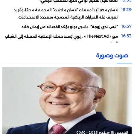
19:33
لماذا تأجل تقديم الزاكي مدربا للمنتخب الأردني؟
18:29
نيسان مصر تبدأ مبيعات “نيسان ماجنيت” المجمعة محليًا، وتُعِيد
تعريف فئة السيارات الرياضية المدمجة متعددة الاستخدامات
16:57
“ليس لدي زوجة”.. ياسين بونو يؤكد انفصاله عن إيمان خلاد
16:53
مع « The Next Ad » ، إنوي يُسند حملته الإعلانية المقبلة إلى الشباب
المغربي
16:18
رسميا.. المغرب يحتضن نهائيات كأس أمم إفريقيا لـ”الفوتصال”
صوت وصورة
15:14
وهبي يتلقى خبرا غير سار قبل مواجهة الغابون
14:04
حكيمي يورط وهبي قبل انطلاق تصفيات “كان 2027”
الخميس 18 سبتمبر 2025 - 00:10