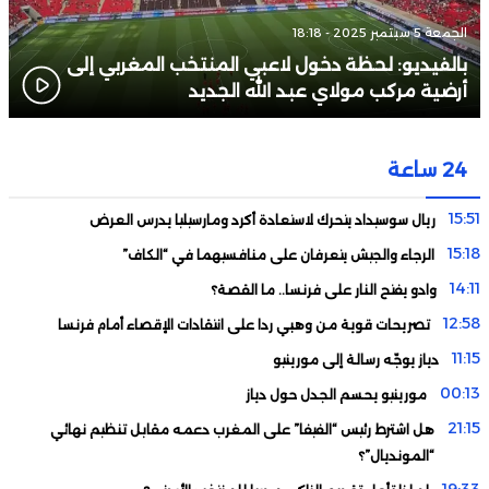
الجمعة 5 سبتمبر 2025 - 18:18
بالفيديو: لحظة دخول لاعبي المنتخب المغربي إلى
أرضية مركب مولاي عبد الله الجديد
24 ساعة
15:51
ريال سوسيداد يتحرك لاستعادة أكرد ومارسيليا يدرس العرض
15:18
الرجاء والجيش يتعرفان على منافسيهما في “الكاف”
14:11
وادو يفتح النار على فرنسا.. ما القصة؟
12:58
تصريحات قوية من وهبي ردا على انتقادات الإقصاء أمام فرنسا
11:15
دياز يوجّه رسالة إلى مورينيو
00:13
مورينيو يحسم الجدل حول دياز
21:15
هل اشترط رئيس “الفيفا” على المغرب دعمه مقابل تنظيم نهائي
“المونديال”؟