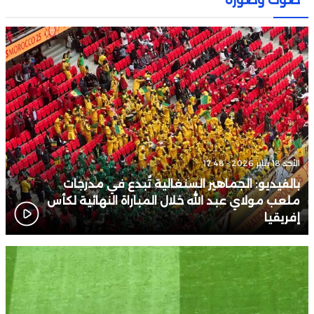
صوت وصورة
16:53
مع « The Next Ad » ، إنوي يُسند حملته الإعلانية المقبلة إلى الشباب
المغربي
16:18
رسميا.. المغرب يحتضن نهائيات كأس أمم إفريقيا لـ”الفوتصال”
الأحد 18 يناير 2026 - 17:48
بالفيديو: الجماهير السنغالية تُبدع في مدرجات
ملعب مولاي عبد الله خلال المباراة النهائية لكأس
إفريقيا