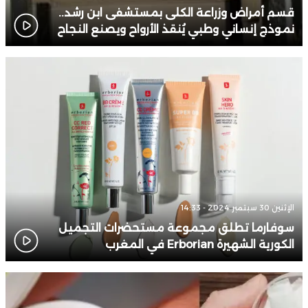
قسم أمراض وزراعة الكلى بمستشفى ابن رشد..
نموذج إنساني وطبي يُنقذ الأرواح ويصنع النجاح
الإثنين 30 سبتمبر 2024 - 14:33
سوفارما تطلق مجموعة مستحضرات التجميل
الكورية الشهيرة Erborian في المغرب