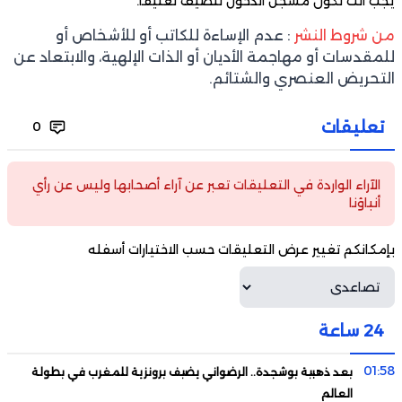
يجب أنت تكون
مسجل الدخول
لتضيف تعليقاً.
من شروط النشر
: عدم الإساءة للكاتب أو للأشخاص أو
للمقدسات أو مهاجمة الأديان أو الذات الإلهية، والابتعاد عن
التحريض العنصري والشتائم.
تعليقات
0
الآراء الواردة في التعليقات تعبر عن آراء أصحابها وليس عن رأي
أنباؤنا
بإمكانكم تغيير عرض التعليقات حسب الاختيارات أسفله
24 ساعة
01:58
بعد ذهبية بوشجدة.. الرضواني يضيف برونزية للمغرب في بطولة
العالم