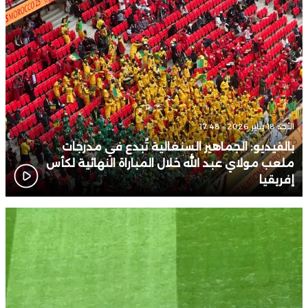
إفريقيا
22:50
منتخب الجزائر يبلغ نصف نهائي “الكان” ويتأهل لـ”المونديال”
الأحد 18 يناير 2026 - 17:48
بالفيديو: الجماهير السنغالية تُبدع في مدرجات
ملعب مولاي عبد الله خلال المباراة النهائية لكأس
إفريقيا