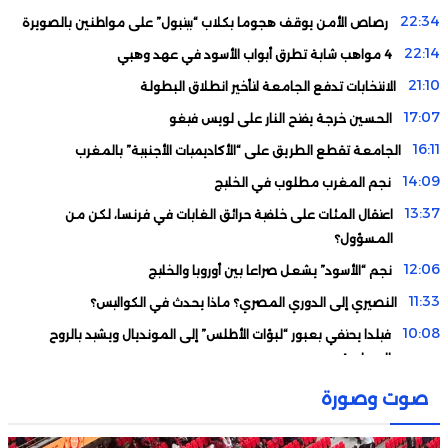
22:34
رصاص الأمن يوقف هجوما بكلاب “بيتبول” على مواطنين بالصويرة
22:14
4 مواهب شابة تطرق أبواب الأسود في عهد وهبي
21:10
الانتخابات تدفع الجامعة لتأخير انطلاق البطولة
17:07
الحسين خرجة يفتح النار على لويس فيغو
16:11
الجامعة تقطع الطريق على “الأكاديميات الأجنبية” بالمغرب
14:09
نجم المغرب مطلوب في الخليج
13:37
اعتقال المئات على خلفية حرائق الغابات في فرنسا، لكن من
المسؤول؟
12:06
نجم “الأسود” يشعل صراعا بين أوروبا والخليج
11:33
النصيري إلى الدوري المصري؟ ماذا يحدث في الكواليس؟
10:08
فيلدا يحتفي بعبور “لبؤات الأطلس” إلى المونديال ويشيد بالروح
الجماعية
09:04
عماد بوشجدة يهدي المغرب ذهبية سباق 800 متر في بطولة
صوت وصورة
العالم للشباب
23:15
سيدات المغرب يتأهلن إلى نصف نهائي “الكان” على حساب جنوب