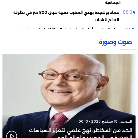
الجماعية
09:04
عماد بوشجدة يهدي المغرب ذهبية سباق 800 متر في بطولة
العالم للشباب
23:15
سيدات المغرب يتأهلن إلى نصف نهائي “الكان” على حساب جنوب
إفريقيا
صوت وصورة
22:50
منتخب الجزائر يبلغ نصف نهائي “الكان” ويتأهل لـ”المونديال”
17:51
هذه مفاتيح “لبؤات الأطلس” للفوز على جنوب إفريقيا
22:09
“عدو بيتكوفيتش” ينجو من الأسوأ قبل معسكر منتخب الجزائر
الخميس 18 سبتمبر 2025 - 00:10
الحد من المخاطر: نهج علمي لتعزيز السياسات
الصحية في المغرب والعالم العربي