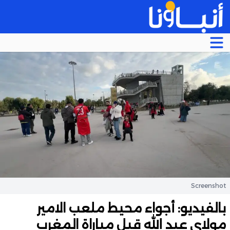
Screenshot
بالفيديو: أجواء محيط ملعب الامير
مولاي عبد الله قبل مباراة المغرب