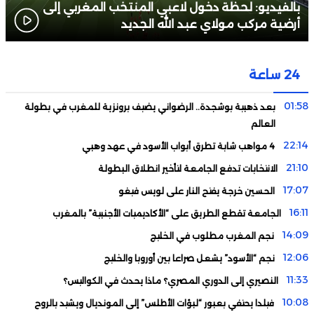
بالفيديو: لحظة دخول لاعبي المنتخب المغربي إلى
أرضية مركب مولاي عبد الله الجديد
24 ساعة
01:58
بعد ذهبية بوشجدة.. الرضواني يضيف برونزية للمغرب في بطولة
العالم
22:14
4 مواهب شابة تطرق أبواب الأسود في عهد وهبي
21:10
الانتخابات تدفع الجامعة لتأخير انطلاق البطولة
17:07
الحسين خرجة يفتح النار على لويس فيغو
16:11
الجامعة تقطع الطريق على “الأكاديميات الأجنبية” بالمغرب
14:09
نجم المغرب مطلوب في الخليج
12:06
نجم “الأسود” يشعل صراعا بين أوروبا والخليج
11:33
النصيري إلى الدوري المصري؟ ماذا يحدث في الكواليس؟
10:08
فيلدا يحتفي بعبور “لبؤات الأطلس” إلى المونديال ويشيد بالروح