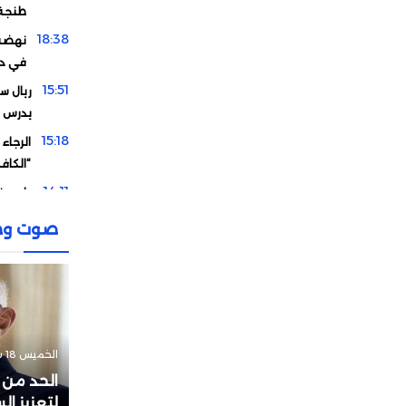
طنجة
18:38
نهضة 
في دو
15:51
ريال سو
يدرس 
15:18
الرجاء
“الكاف
14:11
وادو يف
12:58
تصريح
صوت وص
الإقصا
11:15
دياز يوج
00:13
مورين
21:15
هل اشت
مقابل 
الخميس 18 سبتمبر 2025 - 00:10
19:33
الحد من 
لماذا 
لتعزيز ا
الأردن