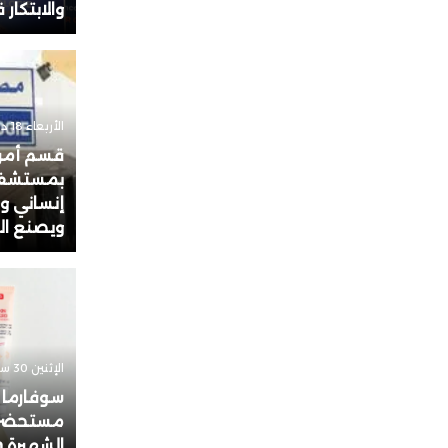
والابتكار
الأربعاء 18 ديسمبر 2024 - 11:23
قسم أمرا
بمستشفى 
إنساني وط
ويصنع ال
الإثنين 30 سبتمبر 2024 - 14:33
سوفارما
مستحضرات
الشهيرة Erborian في المغرب