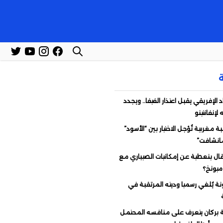
د الإفريقي يقبل اعتذار الفيفا.. ويجدد
لإنفانتينو
 مغربية تُؤجل الاختيار بين “الأسود”
مانشافت”
قال بنعطية عن إمكانيات الصيباري مع
 ميونخ؟
نة يُلغي رسميا وديته المرتقبة في
بركان يتعرف على منافسه المحتمل