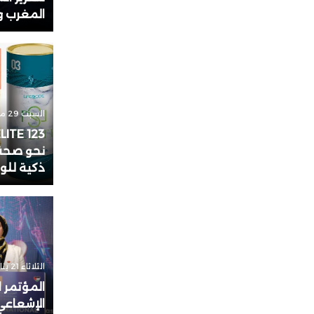
المغرب وا
18:29
نيسان
المجمع
الريا
السبت 29 مارس 2025 - 14:04
نحو صحة 
ذكية للو
الثلاثاء 21 يناير 2025 - 22:21
المؤتمر 
الإشعاعي