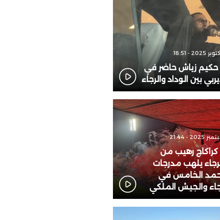
: حكيم زياش حاضر في
يربي بين الوداد والرجاء
 كراكاج رهيب من
لرجاء يلهب مدرجات
مد الخامس في
رجاء والجيش الملكي