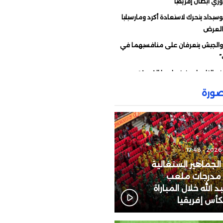
ري أبطال إفريقيا
سيداد يتحرك لاستعادة أكرد ومارسيليا
العرض
 والجيش يتعرفان على منافسيهما في
”
تح النار على فرنسا.. ما القصة؟
ات قوية من وهبي ردا على انتقادات
ورة
ء أمام فرنسا
ّه رسالة إلى مورينيو
يو يحسم الجدل حول دياز
رط رئيس “الفيفا” على المغرب دعمه
تنظيم نهائي “المونديال”؟
 الجماهير السنغالية
 مدرجات ملعب
تأجل تقديم الزاكي مدربا للمنتخب
 الله خلال المباراة
ي؟
لكأس إفريقيا
بكة إلى الرصيف أمام ابن رشد.. عندما
المريض ضحية مرتين