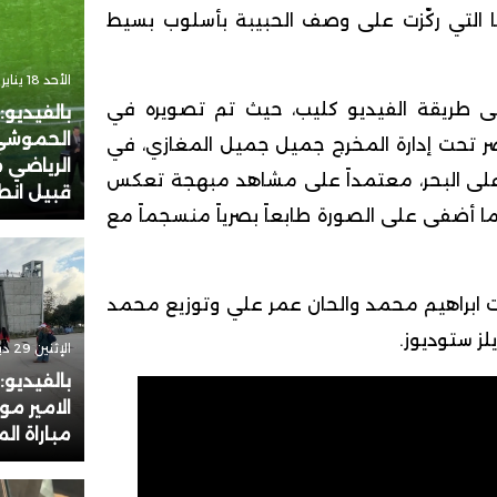
 التي ركّزت على وصف الحبيبة بأسلوب بسيط
الأحد 18 يناير 2026 - 17:31
لى طريقة الفيديو كليب، حيث تم تصويره في
بالفيديو:
الحموشي
تحت إدارة المخرج جميل جميل المغازي، في
الرياضي م
لى البحر، معتمداً على مشاهد مبهجة تعكس
قبيل انطل
ما أضفى على الصورة طابعاً بصرياً منسجماً مع
ت ابراهيم محمد والحان عمر علي وتوزيع محمد
لز ستوديوز.
الإثنين 29 ديسمبر 2025 - 17:51
بالفيديو
الامير مو
مباراة ال