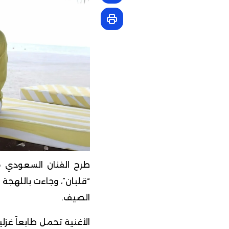
طرح الفنان السعودي م
“قلبان”، وجاءت باللهجة 
الصيف.
الأغنية تحمل طابعاً غزليا