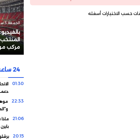
ات حسب الاختيارات أسفله
الجمعة 5 سبتمبر 2025 - 18:18
بالفيديو
المنتخب 
مركب مول
24 ساعة
01:30
الاتحا
دعمه 
22:33
موهبة
و”ال
21:06
ماذا 
بايرن
20:15
برشلو