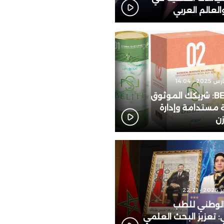
لعالم العربي
 مصر تبدأ مبيعات “نيسان ماجنيت”
ة محليًا، وتُعِيد تعريف فئة السيارات
ضية المدمجة متعددة الاستخدامات
BELITE 123: شريكك الموثوق
مستدامة وإدارة
زن
الوطني للطب
: تعزيز البحث العلمي