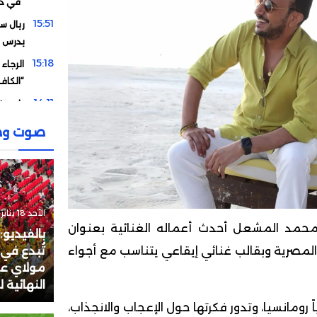
في دو
15:51
ريال سو
يدرس 
15:18
الرجاء
“الكاف
14:11
وادو يف
12:58
تصريح
صوت وص
الإقصا
11:15
دياز يوج
00:13
مورين
21:15
هل اشت
الأحد 18 يناير 2026 - 17:48
حمد المشعل أحدث أعماله الغنائية بعنوان
مقابل 
بالفيديو:
19:33
المصرية وبقالب غنائي إيقاعي يتناسب مع أجواء
تُبدع في
لماذا 
مولاي عبد
الأردن
النهائية 
19:19
من خري
ً رومانسيا، وتدور فكرتها حول الإعجاب والانجذاب،
يصبح 