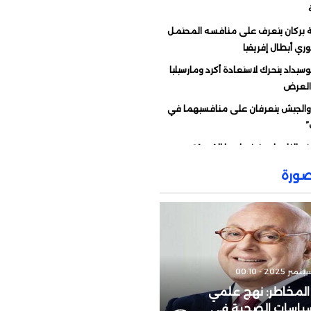
بركان يتعرف على منافسه المحتمل
ري أبطال إفريقيا
سيداد يتحرك لاستعادة أكرد ومارسيليا
العرض
 والجيش يتعرفان على منافسيهما في
”
تح النار على فرنسا.. ما القصة؟
ات قوية من وهبي ردا على انتقادات
ورة
ء أمام فرنسا
ّه رسالة إلى مورينيو
يو يحسم الجدل حول دياز
رط رئيس “الفيفا” على المغرب دعمه
تنظيم نهائي “المونديال”؟
المخاطر: نهج علمي
تأجل تقديم الزاكي مدربا للمنتخب
لسياسات الصحية في
ي؟