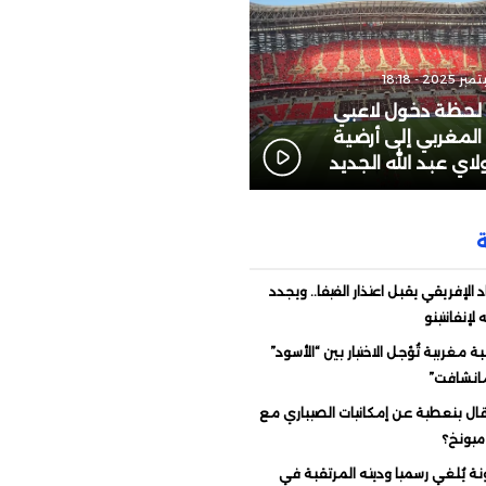
: لحظة دخول لاعبي
المغربي إلى أرضية
اي عبد الله الجديد
د الإفريقي يقبل اعتذار الفيفا.. ويجدد
لإنفانتينو
 مغربية تُؤجل الاختيار بين “الأسود”
مانشافت”
قال بنعطية عن إمكانيات الصيباري مع
 ميونخ؟
نة يُلغي رسميا وديته المرتقبة في