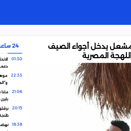
لمشعل يدخل أجواء الصيف
24 ساعة
اللهجة المصرية
01:30
الاتحا
دعمه 
22:33
موهبة
و”ال
21:06
ماذا 
بايرن
20:15
برشلو
طنجة
18:38
نهضة 