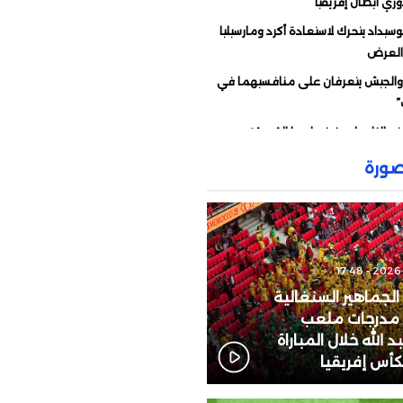
ري أبطال إفريقيا
سيداد يتحرك لاستعادة أكرد ومارسيليا
العرض
 والجيش يتعرفان على منافسيهما في
”
تح النار على فرنسا.. ما القصة؟
ات قوية من وهبي ردا على انتقادات
ورة
ء أمام فرنسا
ّه رسالة إلى مورينيو
يو يحسم الجدل حول دياز
رط رئيس “الفيفا” على المغرب دعمه
تنظيم نهائي “المونديال”؟
 الجماهير السنغالية
 مدرجات ملعب
تأجل تقديم الزاكي مدربا للمنتخب
 الله خلال المباراة
ي؟
لكأس إفريقيا
بكة إلى الرصيف أمام ابن رشد.. عندما
المريض ضحية مرتين