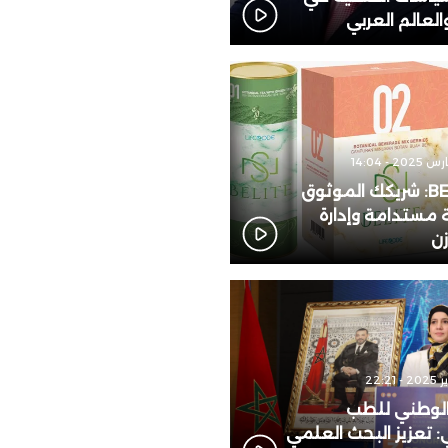
لعالم العربي
 مصر تبدأ مبيعات “نيسان ماجنيت”
ة محليًا، وتُعِيد تعريف فئة السيارات
ضية المدمجة متعددة الاستخدامات
BELITE 123: شريكك الموثوق
مستدامة وإدارة
زن
الوطني للطب
: تعزيز البحث العلمي