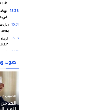
طنجة
18:38
نهضة 
في دو
15:51
ريال سو
يدرس 
15:18
الرجاء
“الكاف
14:11
وادو يف
12:58
تصريح
صوت وص
الإقصا
11:15
دياز يوج
00:13
مورين
21:15
هل اشت
مقابل 
الخميس 18 سبتمبر 2025 - 00:10
19:33
الحد من 
لماذا 
لتعزيز ا
الأردن