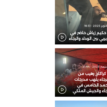
: حكيم زياش حاضر في
يربي بين الوداد والرجاء
 كراكاج رهيب من
لرجاء يلهب مدرجات
مد الخامس في
رجاء والجيش الملكي