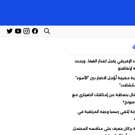
د الإفريقي يقبل اعتذار الفيفا.. ويجدد
لإنفانتينو
 مغربية تُؤجل الاختيار بين “الأسود”
مانشافت”
قال بنعطية عن إمكانيات الصيباري مع
 ميونخ؟
نة يُلغي رسميا وديته المرتقبة في
بركان يتعرف على منافسه المحتمل