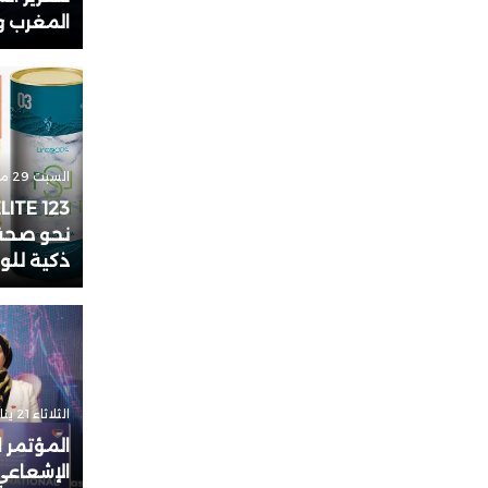
المغرب وا
18:29
نيسان
المجمع
الريا
السبت 29 مارس 2025 - 14:04
نحو صحة 
ذكية للو
الثلاثاء 21 يناير 2025 - 22:21
المؤتمر 
الإشعاعي