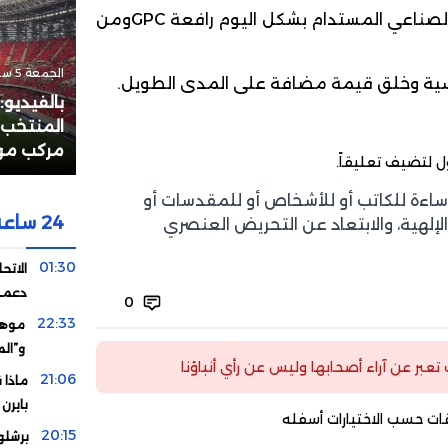
تأكيد قناعتها بأن الأداء الصناعي المستدام بشكل اليوم رافعة GPCومن
الجمعة 5 سبتمبر 2025 - 18:18
افسية وخلق قيمة مضافة على المدى الطويل.
بالفيديو
المنتخب 
مركب مول
ل
لتضيف تعليقاً.
إساءة للكاتب أو للأشخاص أو للمقدسات أو
24 ساعة
الإلهية، والابتعاد عن التحريض العنصري
01:30
الاتحا
دعمه 
0
22:33
موهبة
و”ال
ت تعبر عن آراء أصحابها وليس عن رأي أنباؤنا
21:06
ماذا 
بايرن
ات حسب الاختيارات أسفله
20:15
برشلو