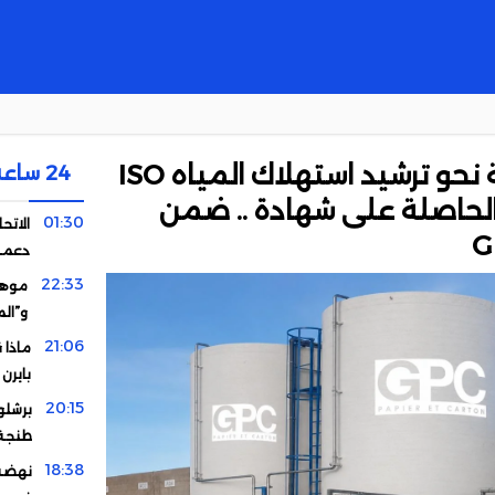
في خطوة نوعية نحو ترشيد استهلاك المياه ISO
24 ساعة
بية الحاصلة على شهادة .. ضمن
01:30
الاتحا
دعمه 
22:33
موهبة
و”ال
21:06
ماذا 
بايرن
20:15
برشلو
طنجة
18:38
نهضة 