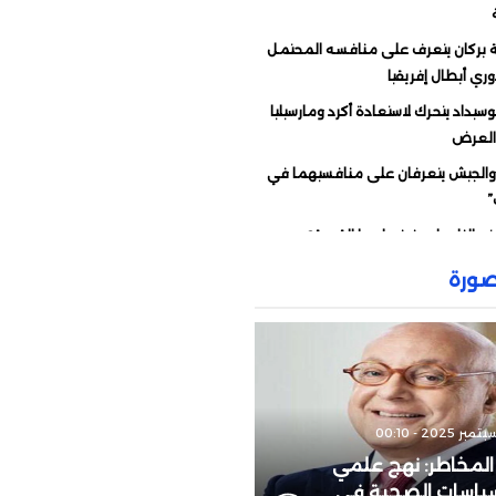
بركان يتعرف على منافسه المحتمل
ري أبطال إفريقيا
سيداد يتحرك لاستعادة أكرد ومارسيليا
العرض
 والجيش يتعرفان على منافسيهما في
”
تح النار على فرنسا.. ما القصة؟
ات قوية من وهبي ردا على انتقادات
ورة
ء أمام فرنسا
ّه رسالة إلى مورينيو
يو يحسم الجدل حول دياز
رط رئيس “الفيفا” على المغرب دعمه
تنظيم نهائي “المونديال”؟
المخاطر: نهج علمي
تأجل تقديم الزاكي مدربا للمنتخب
لسياسات الصحية في
ي؟