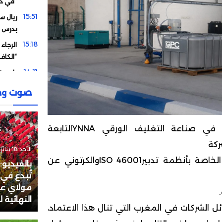
في دو
15:51
ريال سو
يدرس 
15:18
الرجاء
“الكاف
14:11
وادو يف
12:58
تصريح
صوت وص
الإقصا
11:15
دياز يوج
وأحد الفاعلين البارزين في صناعة التغليف الورقي YNNAالتابعة
00:13
مورين
21:15
هل اشت
الأحد 18 يناير 2026 - 17:48
” ، ضمن نسخة 2019 الخاصة بأنظمة تدبيرISO 46001والكرتوني عن
مقابل 
بالفيديو:
19:33
تُبدع في
لماذا 
مولاي عبد
الأردن
النهائية 
19:19
من خري
الشركات في المغرب التي تنال هذا الاعتماد،
يصبح 