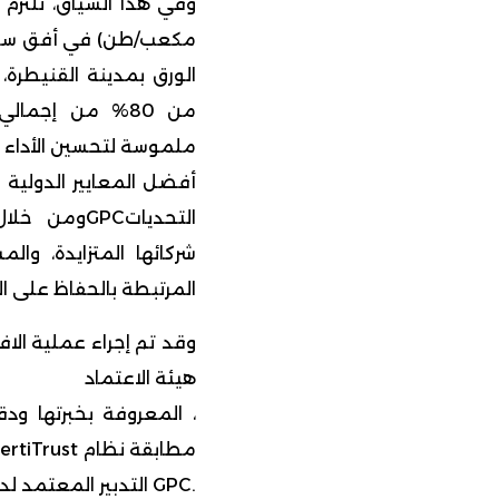
الورق بمدينة القنيطرة، و
من 80% من إجما
ملموسة لتحسين الأداء الم
أفضل المعايير الدولية 
التحدياتGPC
شركائها المتزايدة، وا
المرتبطة بالحفاظ على ال
وقد تم إجراء عملية ال
هيئة الاعتماد
، المعروفة بخبرتها ودق
مطابقة نظام CertiTrust
.GPC التدبير المعتمد لدى