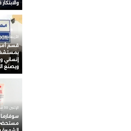
والابتكار
الأربعاء 18 ديسمبر 2024 - 11:23
قسم أمرا
بمستشفى 
إنساني وط
ويصنع ال
الإثنين 30 سبتمبر 2024 - 14:33
سوفارما
مستحضرات
الشهيرة Erborian في المغرب