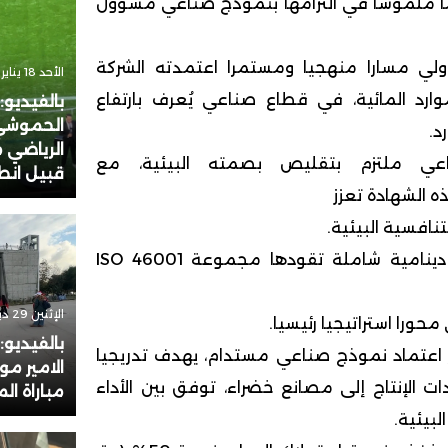
ملموسا في التزامها بنموذج صناعي مسؤول
دولي مسارا منهجيا ومستمرا اعتمدته الشركة
الأحد 18 يناير 2026 - 17:31
ارد المائية، في قطاع صناعي يُعرف بارتفاع
بالفيديو:
الحموشي
د.
الرياضي م
ي ملتزم بتقليص بصمته البيئية، مع
قبيل انطل
نافسية البيئية.
، والتيYNNA في إطار دينامية شاملة تقودها مجموعة ISO 46001
الإثنين 29 ديسمبر 2025 - 17:51
حورا استراتيجيا رئيسيا.
بالفيديو
 اعتماد نموذج صناعي مستدام، يهدف تدريجيا
الامير مو
 الإنتاج إلى مصانع خضراء، توفق بين الأداء
مباراة ال
بيئية.