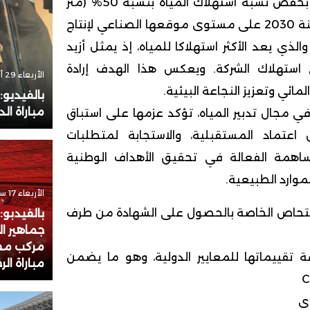
وفي هذا السياق، تلتزم بخفض نسبة استهلاك المياه بنسبة 50% (متر
مكعب/طن) في أفق سنة 2030 على مستوى موقعها الصناعي لإنتاج
الذي يعد الأكثر استهلاكا للمياه، إذ يمثل أزيد
لي استهلاك الشركة. ويعكس هذا الهدف إرادة
الأربعاء 29 أكتوبر 2025 - 18:51
ائي وتعزيز النجاعة البيئية.
بالفيديو
مباراة الد
في مجال تدبير المياه، تؤكد عزمها على استباق
ومن خلال اعتماد المستقبلية، والاستجابة لمتطلبات
لمساهمة الفعالة في تحقيق الأهداف الوطنية
موارد الطبيعية.
الأربعاء 17 سبتمبر 2025 - 21:44
افتحاص الخاصة بالحصول على الشهادة من طرف
بالفيدبو:
جماهير ا
مركب مح
ة تقييماتها للمعايير الدولية، وهو ما يضمن
مباراة ال