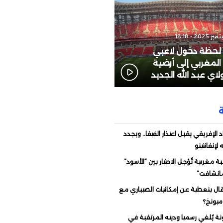
: لحظة دخول لاعبي
المغربي إلى أرضية
اي عبد الله الجديد
د الإفريقي يقبل اعتذار الفيفا.. ويجدد
لإنفانتينو
 مغربية تُؤجل الاختيار بين “الأسود”
مانشافت”
قال بنعطية عن إمكانيات الصيباري مع
 ميونخ؟
نة يُلغي رسميا وديته المرتقبة في