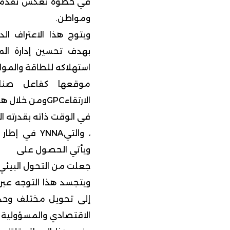
في خطوة تعكس تقدما 
ومواطن.
ويتوج هذا الاعتراف ال
بهدف تحسين إدارة المو
استهلاكه للطاقة والموار
موقعها كفاعل صناع
الارتقاءGPCومن خلال هذه الشهادة تعزز
في الوقت ذاته بقدرته الت
ويأتي الحصول على
جعلت من التحول البيئي م
ويتجسد هذا التوجه عبر
إلى تحويل مختلف وحدات
الاقتصادي والمسؤولية ال