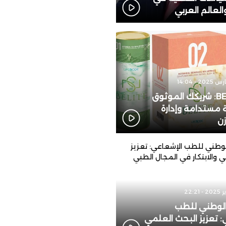
لعالم العربي
قال بنعطية عن إمكانيات الصيباري مع
 ميونخ؟
نة يُلغي رسميا وديته المرتقبة في
BELITE 123: شريكك الموثوق
مستدامة وإدارة
زن
الوطني للطب
: تعزيز البحث العلمي