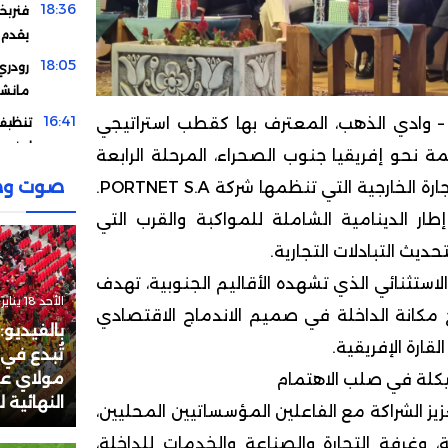
18:36
فنربخ
يقدم 
18:05
رودري 
مانشس
16:41
 وادي الذهب، المعترف بها كقطب استراتيجي
تنظيف 
استعد
ة نحو إفريقيا جنوب الصحراء، المرحلة الرابعة
16:28
البرت
صوت وص
من القافلة الجهوية للتجارة الخارجية التي تنظمها شركة PORTNET S.A.
المغرب
ار الدينامية الشاملة للمواكبة والقرب التي
14:42
هولن
حديث التبادلات التجارية.
12:19
إلغاء 
لاستثنائي الذي تشهده الأقاليم الجنوبية، تهدف
بعد مب
الأحد 18 يناير 2026 - 17:48
 مكانة الداخلة في صميم الاندماج الاقتصادي
11:12
تطور ج
بالفيديو:
ارة الإفريقية.
طنجة
تُبدع في
11:00
مولاي عبد
يكلة في صلب الاهتمام
بينها 
النهائية 
المتأه
يز الشراكة مع الفاعلين المؤسساتيين المحليين،
01:30
الاتحا
ة، وغرفة التجارة والصناعة والخدمات للداخلة،