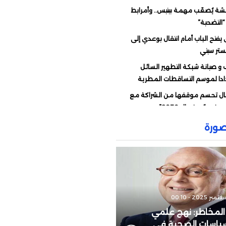
شة يُصعّب مهمة بيتيس.. وأمرابط
“التضحية”
يفتح الباب أمام انتقال بوعدي إلى
تر سيتي
و صيانة شبكة التطهير السائل
ادا لموسم التساقطات المطرية
غال تحسم موقفها من الشراكة مع
 في “مونديال 2030”
العقوبات المفروضة على صامويل إيتو
ورة
اراة المغرب والكاميرون
المغرب والجزائر.. هذه المنتخبات
لة إلى ربع نهائي “كان السيدات”
د الإفريقي يقبل اعتذار الفيفا.. ويجدد
لإنفانتينو
 مغربية تُؤجل الاختيار بين “الأسود”
المخاطر: نهج علمي
مانشافت”
لسياسات الصحية في