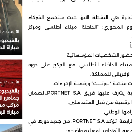
يرة هي النقطة الأبرز، حيث ستجمع الشركاء
 المحوري: “الداخلة: ميناء أطلسي ومركز
الأربعاء 29 أكتوبر 2025 - 18:51
بالفيديو
:
مباراة الد
حضور الشخصيات المؤسساتية.
 الداخلة الأطلسي، مع التركيز على دوره
 الإفريقي للمملكة.
الأربعاء 17 سبتمبر 2025 - 21:44
صة “بورتنيت” ورقمنة الإجراءات.
بالفيدبو:
● ورشات عمل تطبيقية يشرف عليها فريق PORTNET S.A.، لضمان
جماهير ا
لرقمية من قبل المتعاملين.
مركب مح
زامها الوطني
مباراة ال
من خلال هذه المحطة الرابعة، تؤكد PORTNET S.A. من جديد دورها في
وية. الأهداف المعلنة واضحة: