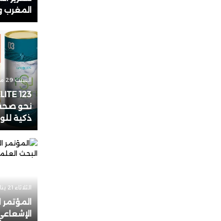
21:06
المغرب وا
ماذا 
بايرن
20:15
برشلو
طنجة
السبت 29 مارس 2025 - 14:04
نحو صحة 
ذكية للو
الثلاثاء 21 يناير 2025 - 22:21
المؤتمر 
الإشعاعي