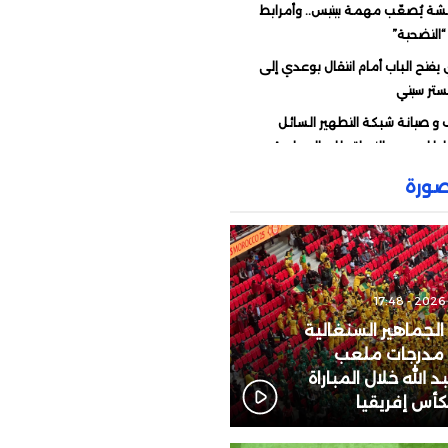
شة يُصعّب مهمة بيتيس.. وأمرابط
“التضحية”
يفتح الباب أمام انتقال بوعدي إلى
تر سيتي
و صيانة شبكة التطهير السائل
ادا لموسم التساقطات المطرية
غال تحسم موقفها من الشراكة مع
ورة
 في “مونديال 2030”
دي في قبضة أمن وجدة
العقوبات المفروضة على صامويل إيتو
اراة المغرب والكاميرون
ديد في قضية الفيديو الذي أشعل
 الجماهير السنغالية
 مدرجات ملعب
 الله خلال المباراة
المغرب والجزائر.. هذه المنتخبات
لكأس إفريقيا
لة إلى ربع نهائي “كان السيدات”
د الإفريقي يقبل اعتذار الفيفا.. ويجدد