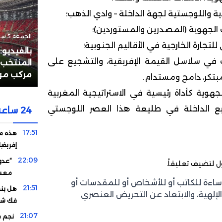
ية واللوجستية لجهة الداخلة – وادي الذهب؛
 الجهوية (المصدرين والمستوردين)؛
الجمعة 5 سبتمبر 2025 - 18:18
لتجارة الخارجية في الأقاليم الجنوبية؛
بالفيديو
 في سلاسل القيمة الإفريقية، والتشجيع على
المنتخب 
مركب مول
مبتكر، دامج ومستدام.
جهوية كأداة رئيسية في الاستراتيجية المغربية
ربع الداخلة في طليعة هذا العصر اللوجستي
24 ساعة
17:51
هذه مف
إفريقيا
22:09
“عدو
ل
لتضيف تعليقاً.
معسك
إساءة للكاتب أو للأشخاص أو للمقدسات أو
21:51
هل ينج
الإلهية، والابتعاد عن التحريض العنصري
فك شفر
21:07
نجم م