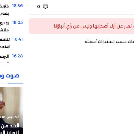
18:36
فنربخ
0
يقدم 
18:05
رودري 
ت تعبر عن آراء أصحابها وليس عن رأي أنباؤنا
مانشس
16:41
تنظيف 
ات حسب الاختيارات أسفله
استعد
16:28
البرت
المغرب
12:19
إلغاء 
صوت وص
بعد مب
11:00
بينها 
المتأه
01:30
الاتحا
دعمه 
الخميس 18 سبتمبر 2025 - 00:10
22:33
موهبة
الحد من 
و”ال
لتعزيز ا