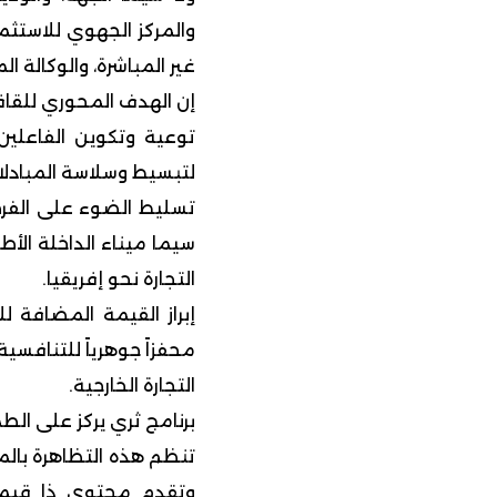
والمركز الجهوي للاستثما
غير المباشرة، والوكالة ا
إن الهدف المحوري للقافلة
توعية وتكوين الفاعلين
لتبسيط وسلاسة المبادلات
تسليط الضوء على الفرص ا
سيما ميناء الداخلة الأ
التجارة نحو إفريقيا.
محفزاً جوهرياً للتنافسي
التجارة الخارجية.
برنامج ثري يركز على ال
وتقدم محتوى ذا قيمة م