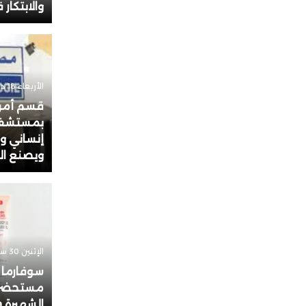
والابتكار
الأربعاء 18 ديسمبر 2024 - 11:23
قسم أمرا
بمستشفى 
إنساني وط
ويصنع ال
الإثنين 30 سبتمبر 2024 - 14:33
سوفارما
مستحضرات
الشهيرة Erborian في المغرب