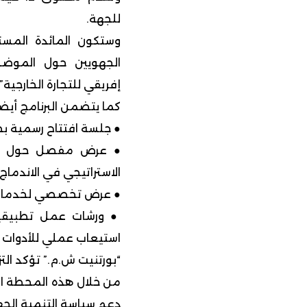
للجهة.
وستكون المائدة المستد
الجهويين حول الموضوع
إفريقي للتجارة الخارجية”.
كما يتضمن البرنامج أيضاً
● جلسة افتتاح رسمية ب
● عرض مفصل حول ميناء
الاستراتيجي في الاندماج
● عرض تخصصي لخدمات من
استيعاب عملي للأدوات ا
“بورتنيت ش.م.” تؤكد الت
دعم سياسة التنمية الجه