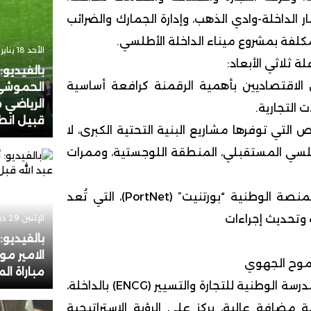
دعمه 
ر الداخلة-وادي الذهب، وإدارة الجمارك والضرائب
لمكلفة بمشروع ميناء الداخلة الأطلسي.
الأحد 18 يناير 2026 - 17:31
 ثلاثي الأبعاد:
بالفيديو:
 الاقتصاديين بأهمية الرقمنة كرافعة أساسية
الحموشي
الرياضي م
 التجارية.
قبيل انطل
لتي توفرها مشاريع البنية التحتية الكبرى، لا
طلسي المستقبلي، المنطقة اللوجستية، وممرات
إبراز القيمة المضافة للمنصة الوطنية “بورتنيت” (PortNet)، التي تُعد
ة وتحديث إجراءات
الإثنين 29 ديسمبر 2025 - 17:51
بالفيديو
الامير مو
طموح الجهوي
مباراة ال
تنظم هذه التظاهرة بالمدرسة الوطنية للتجارة والتسيير (ENCG) بالداخلة،
ضافة عالية، يركز على الرؤية الاستراتيجية