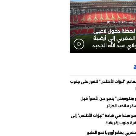
: لحظة دخول لاعبي
المغربي إلى أرضية
اي عبد الله الجديد
اتيح “لبؤات الأطلس” للفوز على جنوب
 بيتكوفيتش” ينجو من الأسوأ قبل
ر منتخب الجزائر
ح فيلدا في قيادة “لبؤات الأطلس” إلى
ة جنوب إفريقيا؟
غربي يغادر أوروبا نحو الخليج