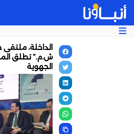
الداخلة، ملتقى جد
ش.م.” تطلق المر
الجهوية