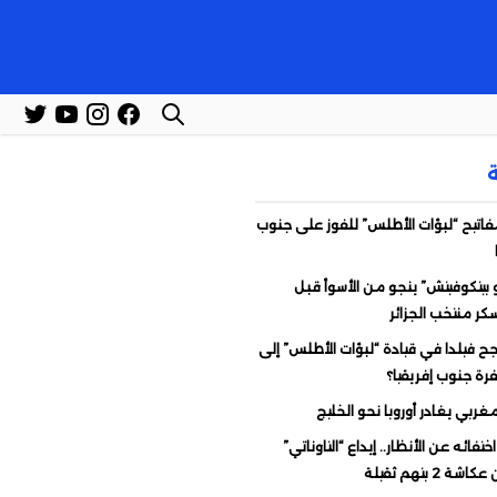
اتيح “لبؤات الأطلس” للفوز على جنوب
 بيتكوفيتش” ينجو من الأسوأ قبل
ر منتخب الجزائر
ح فيلدا في قيادة “لبؤات الأطلس” إلى
ة جنوب إفريقيا؟
غربي يغادر أوروبا نحو الخليج
ختفائه عن الأنظار.. إيداع “التاوناتي”
ة 2 بتهم ثقيلة