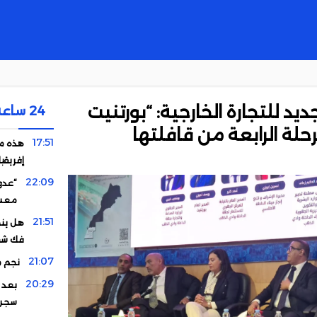
يد للتجارة الخارجية: “بورتنيت
24 ساعة
حلة الرابعة من قافلتها
17:51
هذه مف
إفريقيا
22:09
“عدو
معسك
21:51
هل ينج
فك شفر
21:07
نجم م
20:29
بعد ا
سجن عكاش