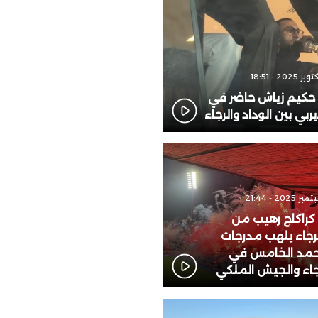
: حكيم زياش حاضر في
يربي بين الوداد والرجاء
 كراكاج رهيب من
لرجاء يلهب مدرجات
مد الخامس في
رجاء والجيش الملكي