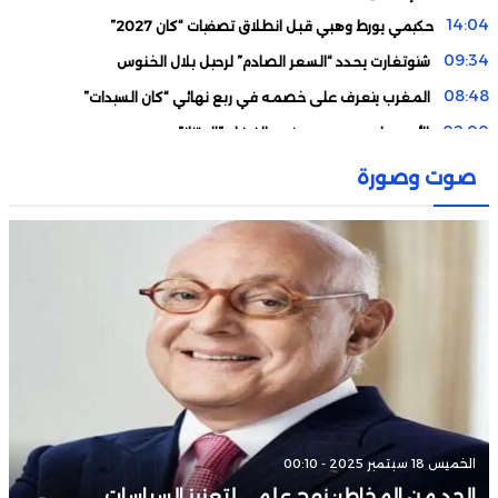
14:04
حكيمي يورط وهبي قبل انطلاق تصفيات “كان 2027”
09:34
شتوتغارت يحدد “السعر الصادم” لرحيل بلال الخنوس
08:48
المغرب يتعرف على خصمه في ربع نهائي “كان السيدات”
02:00
الأمير علي بن حسين يتهم الفيفا بـ”الابتزاز”
23:37
مدرب برشلونة يوجه ضربة مؤلمة لأوناحي
صوت وصورة
22:33
رسميا.. الشوالي يحسم مستقبله مع “بي إن سبورت”
21:33
بعد موسمين مخيبين.. الوداد يطوي صفحة البرازيلي آرثور
الخميس 18 سبتمبر 2025 - 00:10
الحد من المخاطر: نهج علمي لتعزيز السياسات