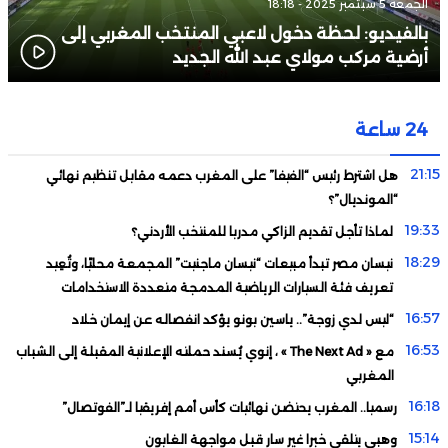
الجمعة 5 سبتمبر 2025 - 18:18
بالفيديو: لحظة دخول لاعبي المنتخب المغربي إلى
أرضية مركب مولاي عبد الله الجديد
24 ساعة
21:15
هل اشترط رئيس “الفيفا” على المغرب دعمه مقابل تنظيم نهائي
“المونديال”؟
19:33
لماذا تأجل تقديم الزاكي مدربا للمنتخب الأردني؟
18:29
نيسان مصر تبدأ مبيعات “نيسان ماجنيت” المجمعة محليًا، وتُعِيد
تعريف فئة السيارات الرياضية المدمجة متعددة الاستخدامات
16:57
“ليس لدي زوجة”.. ياسين بونو يؤكد انفصاله عن إيمان خلاد
16:53
مع « The Next Ad » ، إنوي يُسند حملته الإعلانية المقبلة إلى الشباب
المغربي
16:18
رسميا.. المغرب يحتضن نهائيات كأس أمم إفريقيا لـ”الفوتصال”
15:14
وهبي يتلقى خبرا غير سار قبل مواجهة الغابون