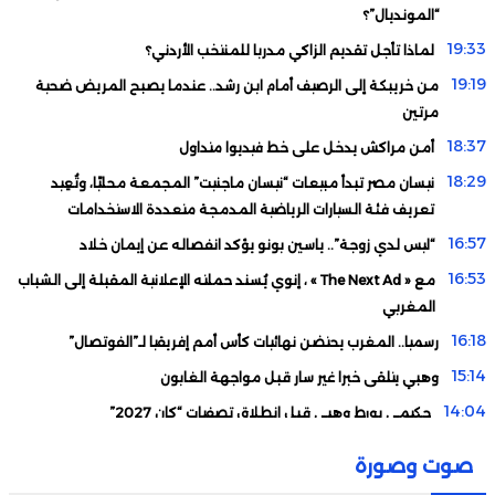
“المونديال”؟
19:33
لماذا تأجل تقديم الزاكي مدربا للمنتخب الأردني؟
19:19
من خريبكة إلى الرصيف أمام ابن رشد.. عندما يصبح المريض ضحية
مرتين
18:37
أمن مراكش يدخل على خط فيديوا متداول
18:29
نيسان مصر تبدأ مبيعات “نيسان ماجنيت” المجمعة محليًا، وتُعِيد
تعريف فئة السيارات الرياضية المدمجة متعددة الاستخدامات
16:57
“ليس لدي زوجة”.. ياسين بونو يؤكد انفصاله عن إيمان خلاد
16:53
مع « The Next Ad » ، إنوي يُسند حملته الإعلانية المقبلة إلى الشباب
المغربي
16:18
رسميا.. المغرب يحتضن نهائيات كأس أمم إفريقيا لـ”الفوتصال”
15:14
وهبي يتلقى خبرا غير سار قبل مواجهة الغابون
14:04
حكيمي يورط وهبي قبل انطلاق تصفيات “كان 2027”
11:48
هذا ما قررته المحكمة في أولى جلسات استئناف ملف “إسكوبار
صوت وصورة
الصحراء”