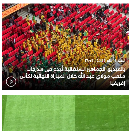
09:34
شتوتغارت يحدد “السعر الصادم” لرحيل بلال الخنوس
08:48
المغرب يتعرف على خصمه في ربع نهائي “كان السيدات”
02:00
الأمير علي بن حسين يتهم الفيفا بـ”الابتزاز”
الأحد 18 يناير 2026 - 17:48
بالفيديو: الجماهير السنغالية تُبدع في مدرجات
ملعب مولاي عبد الله خلال المباراة النهائية لكأس
إفريقيا