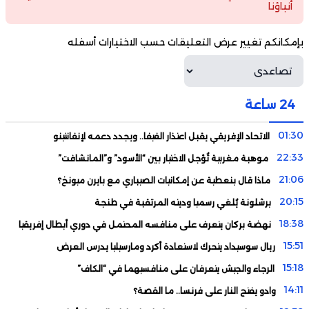
أنباؤنا
بإمكانكم تغيير عرض التعليقات حسب الاختيارات أسفله
24 ساعة
01:30
الاتحاد الإفريقي يقبل اعتذار الفيفا.. ويجدد دعمه لإنفانتينو
22:33
موهبة مغربية تُؤجل الاختيار بين “الأسود” و”المانشافت”
21:06
ماذا قال بنعطية عن إمكانيات الصيباري مع بايرن ميونخ؟
20:15
برشلونة يُلغي رسميا وديته المرتقبة في طنجة
18:38
نهضة بركان يتعرف على منافسه المحتمل في دوري أبطال إفريقيا
15:51
ريال سوسيداد يتحرك لاستعادة أكرد ومارسيليا يدرس العرض
15:18
الرجاء والجيش يتعرفان على منافسيهما في “الكاف”
14:11
وادو يفتح النار على فرنسا.. ما القصة؟