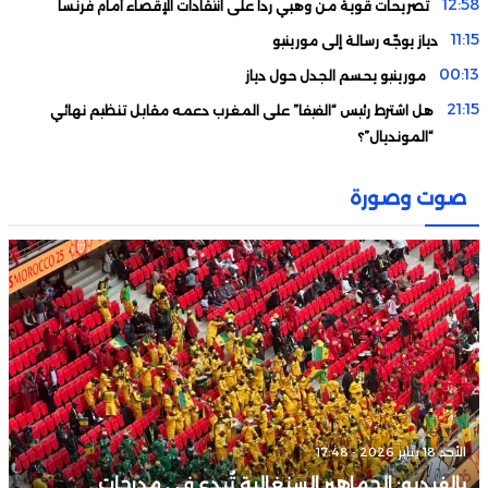
12:58
تصريحات قوية من وهبي ردا على انتقادات الإقصاء أمام فرنسا
11:15
دياز يوجّه رسالة إلى مورينيو
00:13
مورينيو يحسم الجدل حول دياز
21:15
هل اشترط رئيس “الفيفا” على المغرب دعمه مقابل تنظيم نهائي
“المونديال”؟
19:33
لماذا تأجل تقديم الزاكي مدربا للمنتخب الأردني؟
صوت وصورة
19:19
من خريبكة إلى الرصيف أمام ابن رشد.. عندما يصبح المريض ضحية
مرتين
الأحد 18 يناير 2026 - 17:48
بالفيديو: الجماهير السنغالية تُبدع في مدرجات