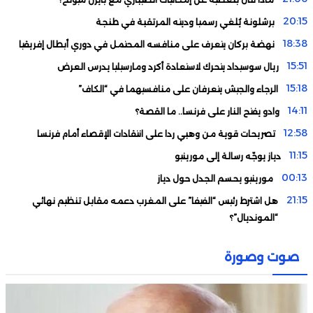
20:15
برشلونة يُلغي رسميا وديته المرتقبة في طنجة
18:38
نهضة بركان يتعرف على منافسه المحتمل في دوري أبطال إفريقيا
15:51
ريال سوسيداد يتحرك لاستعادة أكرد ومارسيليا يدرس العرض
15:18
الرجاء والجيش يتعرفان على منافسيهما في “الكاف”
14:11
وادو يفتح النار على فرنسا.. ما القصة؟
12:58
تصريحات قوية من وهبي ردا على انتقادات الإقصاء أمام فرنسا
11:15
دياز يوجّه رسالة إلى مورينيو
00:13
مورينيو يحسم الجدل حول دياز
21:15
هل اشترط رئيس “الفيفا” على المغرب دعمه مقابل تنظيم نهائي
“المونديال”؟
19:33
لماذا تأجل تقديم الزاكي مدربا للمنتخب الأردني؟
صوت وصورة
18:29
نيسان مصر تبدأ مبيعات “نيسان ماجنيت” المجمعة محليًا، وتُعِيد
تعريف فئة السيارات الرياضية المدمجة متعددة الاستخدامات