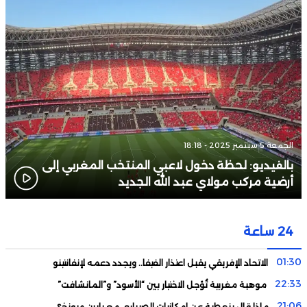
الجمعة 5 سبتمبر 2025 - 18:18
بالفيديو: لحظة دخول لاعبي المنتخب المغربي إلى
أرضية مركب مولاي عبد الله الجديد
24 ساعة
01:30
الاتحاد الإفريقي يقبل اعتذار الفيفا.. ويجدد دعمه لإنفانتينو
22:33
موهبة مغربية تُؤجل الاختيار بين “الأسود” و”المانشافت”
21:06
ماذا قال بنعطية عن إمكانيات الصيباري مع بايرن ميونخ؟