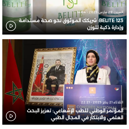
السبت 29 مارس 2025 - 14:04
BELITE 123: شريكك الموثوق نحو صحة مستدامة
وإدارة ذكية للوزن
الثلاثاء 21 يناير 2025 - 22:21
المؤتمر الوطني للطب الإشعاعي: تعزيز البحث
العلمي والابتكار في المجال الطبي