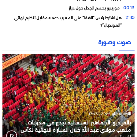
00:13
مورينيو يحسم الجدل حول دياز
21:15
هل اشترط رئيس “الفيفا” على المغرب دعمه مقابل تنظيم نهائي
“المونديال”؟
19:33
لماذا تأجل تقديم الزاكي مدربا للمنتخب الأردني؟
صوت وصورة
19:19
من خريبكة إلى الرصيف أمام ابن رشد.. عندما يصبح المريض ضحية
مرتين
الأحد 18 يناير 2026 - 17:48
بالفيديو: الجماهير السنغالية تُبدع في مدرجات
ملعب مولاي عبد الله خلال المباراة النهائية لكأس