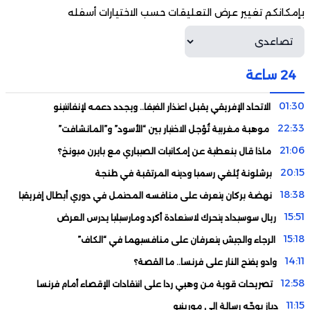
بإمكانكم تغيير عرض التعليقات حسب الاختيارات أسفله
24 ساعة
01:30
الاتحاد الإفريقي يقبل اعتذار الفيفا.. ويجدد دعمه لإنفانتينو
22:33
موهبة مغربية تُؤجل الاختيار بين “الأسود” و”المانشافت”
21:06
ماذا قال بنعطية عن إمكانيات الصيباري مع بايرن ميونخ؟
20:15
برشلونة يُلغي رسميا وديته المرتقبة في طنجة
18:38
نهضة بركان يتعرف على منافسه المحتمل في دوري أبطال إفريقيا
15:51
ريال سوسيداد يتحرك لاستعادة أكرد ومارسيليا يدرس العرض
15:18
الرجاء والجيش يتعرفان على منافسيهما في “الكاف”
14:11
وادو يفتح النار على فرنسا.. ما القصة؟
12:58
تصريحات قوية من وهبي ردا على انتقادات الإقصاء أمام فرنسا
11:15
دياز يوجّه رسالة إلى مورينيو