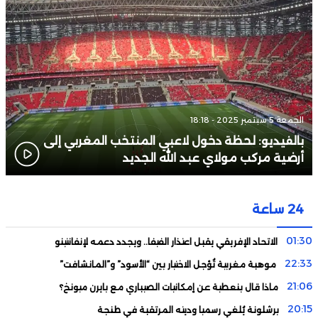
الجمعة 5 سبتمبر 2025 - 18:18
بالفيديو: لحظة دخول لاعبي المنتخب المغربي إلى
أرضية مركب مولاي عبد الله الجديد
24 ساعة
01:30
الاتحاد الإفريقي يقبل اعتذار الفيفا.. ويجدد دعمه لإنفانتينو
22:33
موهبة مغربية تُؤجل الاختيار بين “الأسود” و”المانشافت”
21:06
ماذا قال بنعطية عن إمكانيات الصيباري مع بايرن ميونخ؟
20:15
برشلونة يُلغي رسميا وديته المرتقبة في طنجة