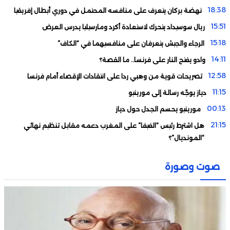
18:38
نهضة بركان يتعرف على منافسه المحتمل في دوري أبطال إفريقيا
15:51
ريال سوسيداد يتحرك لاستعادة أكرد ومارسيليا يدرس العرض
15:18
الرجاء والجيش يتعرفان على منافسيهما في “الكاف”
14:11
وادو يفتح النار على فرنسا.. ما القصة؟
12:58
تصريحات قوية من وهبي ردا على انتقادات الإقصاء أمام فرنسا
11:15
دياز يوجّه رسالة إلى مورينيو
00:13
مورينيو يحسم الجدل حول دياز
21:15
هل اشترط رئيس “الفيفا” على المغرب دعمه مقابل تنظيم نهائي
“المونديال”؟
19:33
لماذا تأجل تقديم الزاكي مدربا للمنتخب الأردني؟
صوت وصورة
18:29
نيسان مصر تبدأ مبيعات “نيسان ماجنيت” المجمعة محليًا، وتُعِيد
تعريف فئة السيارات الرياضية المدمجة متعددة الاستخدامات