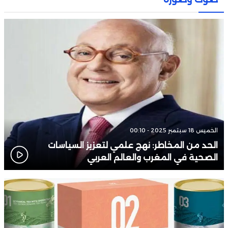
السيدات”
01:30
الاتحاد الإفريقي يقبل اعتذار الفيفا.. ويجدد دعمه لإنفانتينو
22:33
موهبة مغربية تُؤجل الاختيار بين “الأسود” و”المانشافت”
الخميس 18 سبتمبر 2025 - 00:10
الحد من المخاطر: نهج علمي لتعزيز السياسات
الصحية في المغرب والعالم العربي