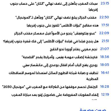
23:15
سيدات المغرب يتأهلن إلى نصف نهائي “الكان” على حساب جنوب
إفريقيا
22:50
منتخب الجزائر يبلغ نصف نهائي “الكان” ويتأهل لـ”المونديال”
17:51
هذه مفاتيح “لبؤات الأطلس” للفوز على جنوب إفريقيا
22:09
“عدو بيتكوفيتش” ينجو من الأسوأ قبل معسكر منتخب الجزائر
21:51
هل ينجح فيلدا في قيادة “لبؤات الأطلس” إلى فك شفرة جنوب إفريقيا؟
21:07
نجم مغربي يغادر أوروبا نحو الخليج
18:36
فنربخشة يُصعّب مهمة بيتيس.. وأمرابط يقدم “التضحية”
18:05
رودري يفتح الباب أمام انتقال بوعدي إلى مانشستر سيتي
16:41
تنظيف و صيانة شبكة التطهير السائل استعدادا لموسم التساقطات
المطرية
16:28
البرتغال تحسم موقفها من الشراكة مع المغرب في “مونديال 2030”
12:19
إلغاء العقوبات المفروضة على صامويل إيتو بعد مباراة المغرب
والكاميرون
11:00
بينها المغرب والجزائر.. هذه المنتخبات المتأهلة إلى ربع نهائي “كان
صوت وصورة