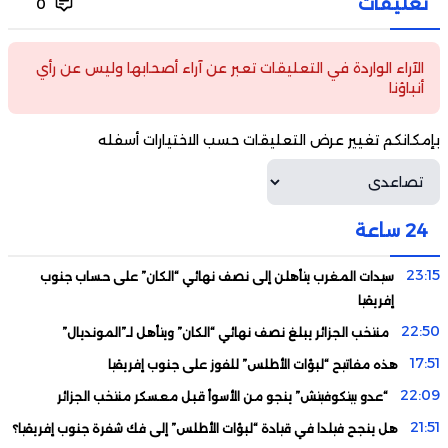
تعليقات
0
الآراء الواردة في التعليقات تعبر عن آراء أصحابها وليس عن رأي
أنباؤنا
بإمكانكم تغيير عرض التعليقات حسب الاختيارات أسفله
24 ساعة
23:15
سيدات المغرب يتأهلن إلى نصف نهائي “الكان” على حساب جنوب
إفريقيا
22:50
منتخب الجزائر يبلغ نصف نهائي “الكان” ويتأهل لـ”المونديال”
17:51
هذه مفاتيح “لبؤات الأطلس” للفوز على جنوب إفريقيا
22:09
“عدو بيتكوفيتش” ينجو من الأسوأ قبل معسكر منتخب الجزائر
21:51
هل ينجح فيلدا في قيادة “لبؤات الأطلس” إلى فك شفرة جنوب إفريقيا؟