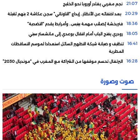
21:07
نجم مغربي يغادر أوروبا نحو الخليج
20:29
بعد اختفائه عن الأنظار.. إيداع “التاوناتي” سجن عكاشة 2 بتهم ثقيلة
18:36
فنربخشة يُصعّب مهمة بيتيس.. وأمرابط يقدم “التضحية”
18:05
رودري يفتح الباب أمام انتقال بوعدي إلى مانشستر سيتي
16:41
تنظيف و صيانة شبكة التطهير السائل استعدادا لموسم التساقطات
المطرية
16:28
البرتغال تحسم موقفها من الشراكة مع المغرب في “مونديال 2030”
14:42
هولندي في قبضة أمن وجدة
12:19
صوت وصورة
إلغاء العقوبات المفروضة على صامويل إيتو بعد مباراة المغرب
والكاميرون
11:12
تطور جديد في قضية الفيديو الذي أشعل طنجة