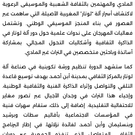
المادي والمهتمين بالثقافة الشعبية والموسيقى الرعوية
لاكتشاف أسرار آلة “لوتار” المغربية الأصيلة، التي ساهمت عبر
العصور في بناء المنجز الموسيقي الوطني. وتشتمل
فعاليات المهرجان على ندوات علمية حول دور آلة لوتار في
الذاكرة الثقافية وأشكاليات التحول المجالي، بمشاركة
أساتذة وباحثين متخصصين في التراث غير المادي.
كما ستشهد الدورة تنظيم ورشة تكوينية في صناعة آلة
لوتار بالمركز الثقافي بمدينة أبن أحمد، بهدف توسيع قاعدة
التلقي والتواصل وإثراء الذاكرة الفنية والثقافية الوطنية،
وإحياء هذا التراث في وجدان الأجيال عبر تصور مغاير
للاحتفالية التقليدية. إضافة إلى ذلك، ستقام سهرات فنية
في المؤسسات الاجتماعية بأقاليم سطات وبرشيد
وبنسليمان وأبن أحمد، لفائدة نزلائها، في إطار البرنامج
الثقافي المتواصل الذي تنفذه الجمعية عبر دورات