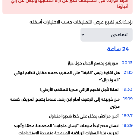
الآراء الواردة في التعليقات تعبر عن آراء أصحابها وليس عن رأي
أنباؤنا
بإمكانكم تغيير عرض التعليقات حسب الاختيارات أسفله
24 ساعة
00:13
مورينيو يحسم الجدل حول دياز
21:15
هل اشترط رئيس “الفيفا” على المغرب دعمه مقابل تنظيم نهائي
“المونديال”؟
19:33
لماذا تأجل تقديم الزاكي مدربا للمنتخب الأردني؟
19:19
من خريبكة إلى الرصيف أمام ابن رشد.. عندما يصبح المريض ضحية
مرتين
18:37
أمن مراكش يدخل على خط فيديوا متداول
18:29
نيسان مصر تبدأ مبيعات “نيسان ماجنيت” المجمعة محليًا، وتُعِيد
تعريف فئة السيارات الرياضية المدمجة متعددة الاستخدامات