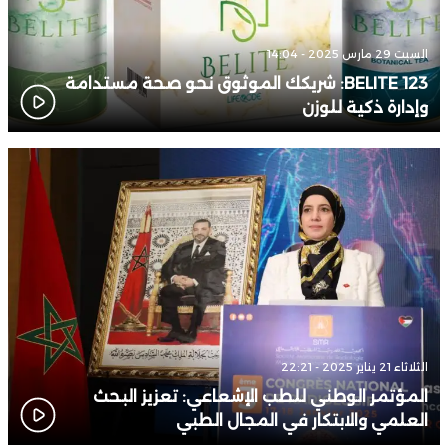
السبت 29 مارس 2025 - 14:04
BELITE 123: شريكك الموثوق نحو صحة مستدامة
وإدارة ذكية للوزن
الثلاثاء 21 يناير 2025 - 22:21
المؤتمر الوطني للطب الإشعاعي: تعزيز البحث
العلمي والابتكار في المجال الطبي