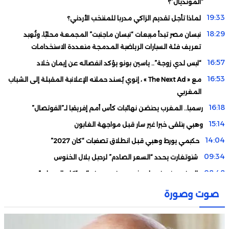
“المونديال”؟
19:33
لماذا تأجل تقديم الزاكي مدربا للمنتخب الأردني؟
18:29
نيسان مصر تبدأ مبيعات “نيسان ماجنيت” المجمعة محليًا، وتُعِيد
تعريف فئة السيارات الرياضية المدمجة متعددة الاستخدامات
16:57
“ليس لدي زوجة”.. ياسين بونو يؤكد انفصاله عن إيمان خلاد
16:53
مع « The Next Ad » ، إنوي يُسند حملته الإعلانية المقبلة إلى الشباب
المغربي
16:18
رسميا.. المغرب يحتضن نهائيات كأس أمم إفريقيا لـ”الفوتصال”
15:14
وهبي يتلقى خبرا غير سار قبل مواجهة الغابون
14:04
حكيمي يورط وهبي قبل انطلاق تصفيات “كان 2027”
09:34
شتوتغارت يحدد “السعر الصادم” لرحيل بلال الخنوس
08:48
المغرب يتعرف على خصمه في ربع نهائي “كان السيدات”
02:00
الأمير علي بن حسين يتهم الفيفا بـ”الابتزاز”
صوت وصورة
23:37
مدرب برشلونة يوجه ضربة مؤلمة لأوناحي
22:33
رسميا.. الشوالي يحسم مستقبله مع “بي إن سبورت”