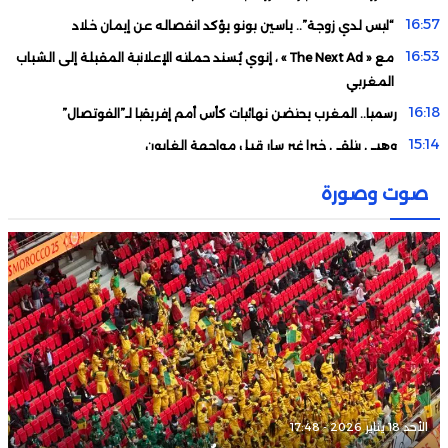
16:57
“ليس لدي زوجة”.. ياسين بونو يؤكد انفصاله عن إيمان خلاد
16:53
مع « The Next Ad » ، إنوي يُسند حملته الإعلانية المقبلة إلى الشباب
المغربي
16:18
رسميا.. المغرب يحتضن نهائيات كأس أمم إفريقيا لـ”الفوتصال”
15:14
وهبي يتلقى خبرا غير سار قبل مواجهة الغابون
14:04
حكيمي يورط وهبي قبل انطلاق تصفيات “كان 2027”
صوت وصورة
11:48
هذا ما قررته المحكمة في أولى جلسات استئناف ملف “إسكوبار
الصحراء”
09:34
شتوتغارت يحدد “السعر الصادم” لرحيل بلال الخنوس
08:48
المغرب يتعرف على خصمه في ربع نهائي “كان السيدات”
الأحد 18 يناير 2026 - 17:48