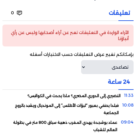
تعليقات
0
الآراء الواردة في التعليقات تعبر عن آراء أصحابها وليس عن رأي
أنباؤنا
بإمكانكم تغيير عرض التعليقات حسب الاختيارات أسفله
24 ساعة
11:33
النصيري إلى الدوري المصري؟ ماذا يحدث في الكواليس؟
10:08
فيلدا يحتفي بعبور “لبؤات الأطلس” إلى المونديال ويشيد بالروح
الجماعية
09:04
عماد بوشجدة يهدي المغرب ذهبية سباق 800 متر في بطولة
العالم للشباب