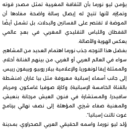
يؤمن ليو نورما بأن الثقافة المغربية تمثل مصدر قوته
وتميّزه، لأنها تتيح له إيصال رسالة واضحة مفادها أن
الموضة لا تقتصر على الفساتين والبدلات، بل تشمل أيضًا
القفطان واللباس التقليدي المغربي، في بعدٍ عالمي
يعكس الهوية والأصالة.
بفضل هذا التوجه، جذب نورما اهتمام العديد من المشاهير،
سواء في العالم العربي أو الغربي، من بينهم الفنانة أحلام،
والممثلة إيفا لونغوريا، والإعلامية بيلار روبيو، وييفون رييس،
إلى جانب أسماء إسبانية معروفة مثل بيا غاران (منشطة
بالقناة الخامسة الإسبانية)، وكارلا صوفيا غاسكون، ومريام
سافيدرا، والمستشارة في فنون العيش مرجانة بنعيش،
والمغنية صفاء شيزي المؤهلة إلى نصف نهائي برنامج
غوت تالنت إسبانيا”.
وُلد ليو نورما، واسمه الحقيقي العربي الصحراوي، بمدينة