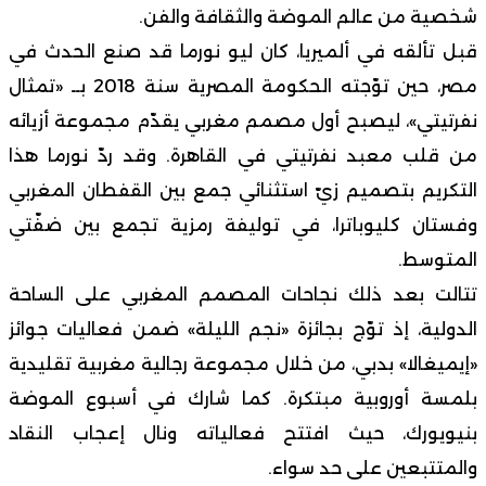
شخصية من عالم الموضة والثقافة والفن.
قبل تألقه في ألميريا، كان ليو نورما قد صنع الحدث في
مصر، حين توّجته الحكومة المصرية سنة 2018 بــ «تمثال
نفرتيتي»، ليصبح أول مصمم مغربي يقدّم مجموعة أزيائه
من قلب معبد نفرتيتي في القاهرة. وقد ردّ نورما هذا
التكريم بتصميم زيّ استثنائي جمع بين القفطان المغربي
وفستان كليوباترا، في توليفة رمزية تجمع بين ضفّتي
المتوسط.
تتالت بعد ذلك نجاحات المصمم المغربي على الساحة
الدولية، إذ توّج بجائزة «نجم الليلة» ضمن فعاليات جوائز
«إيميغالا» بدبي، من خلال مجموعة رجالية مغربية تقليدية
بلمسة أوروبية مبتكرة. كما شارك في أسبوع الموضة
بنيويورك، حيث افتتح فعالياته ونال إعجاب النقاد
والمتتبعين على حد سواء.