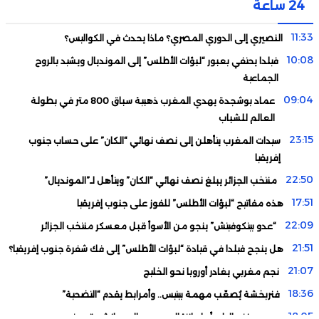
24 ساعة
11:33
النصيري إلى الدوري المصري؟ ماذا يحدث في الكواليس؟
10:08
فيلدا يحتفي بعبور “لبؤات الأطلس” إلى المونديال ويشيد بالروح
الجماعية
09:04
عماد بوشجدة يهدي المغرب ذهبية سباق 800 متر في بطولة
العالم للشباب
23:15
سيدات المغرب يتأهلن إلى نصف نهائي “الكان” على حساب جنوب
إفريقيا
22:50
منتخب الجزائر يبلغ نصف نهائي “الكان” ويتأهل لـ”المونديال”
17:51
هذه مفاتيح “لبؤات الأطلس” للفوز على جنوب إفريقيا
22:09
“عدو بيتكوفيتش” ينجو من الأسوأ قبل معسكر منتخب الجزائر
21:51
هل ينجح فيلدا في قيادة “لبؤات الأطلس” إلى فك شفرة جنوب إفريقيا؟
21:07
نجم مغربي يغادر أوروبا نحو الخليج
18:36
فنربخشة يُصعّب مهمة بيتيس.. وأمرابط يقدم “التضحية”
18:05
رودري يفتح الباب أمام انتقال بوعدي إلى مانشستر سيتي