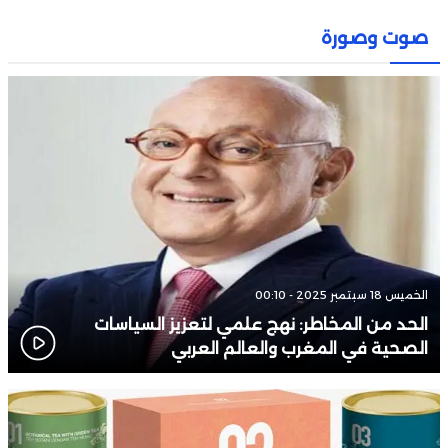
16:41
تنظيف و صيانة شبكة التطهير السائل استعدادا لموسم التساقطات
صوت وصورة
المطرية
16:28
البرتغال تحسم موقفها من الشراكة مع المغرب في “مونديال 2030”
12:19
إلغاء العقوبات المفروضة على صامويل إيتو بعد مباراة المغرب
والكاميرون
الخميس 18 سبتمبر 2025 - 00:10
الحد من المخاطر: نهج علمي لتعزيز السياسات
الصحية في المغرب والعالم العربي