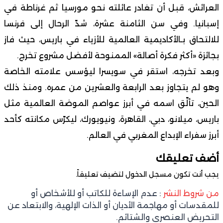
العرائش، قبل أن تغادر عائلته نحو مورسيا ثم غرناطة في
إسبانيا. وفي سن الثامنة عشرة، شدّ الرحال إلى فرنسا
للالتحاق بـالأكاديمية العالمية للأزياء في باريس، حيث فاز
بجائزة «أكثر فكرة أصالة» الممنوحة لأفضل مشروع تخرج.
وبعد تخرجه، استقر في سويسرا ليؤسس علامته الخاصة
وهو لم يتجاوز بعد الرابعة والعشرين من عمره. ومنذ ذلك
الحين، تألّق اسمه في أبرز عواصم الموضة العالمية مثل
باريس، ميلانو، دبي، القاهرة، ونيويورك، ليكرّس مكانته كأحد
أبرز سفراء الإبداع المغربي في العالم.
أضف تعليقك
يجب أنت تكون
مسجل الدخول
لتضيف تعليقاً.
من شروط النشر
: عدم الإساءة للكاتب أو للأشخاص أو
للمقدسات أو مهاجمة الأديان أو الذات الإلهية، والابتعاد عن
التحريض العنصري والشتائم.