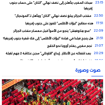
23:15
سيدات المغرب يتأهلن إلى نصف نهائي “الكان” على حساب جنوب
إفريقيا
22:50
منتخب الجزائر يبلغ نصف نهائي “الكان” ويتأهل لـ”المونديال”
17:51
هذه مفاتيح “لبؤات الأطلس” للفوز على جنوب إفريقيا
22:09
“عدو بيتكوفيتش” ينجو من الأسوأ قبل معسكر منتخب الجزائر
21:51
هل ينجح فيلدا في قيادة “لبؤات الأطلس” إلى فك شفرة جنوب إفريقيا؟
21:07
نجم مغربي يغادر أوروبا نحو الخليج
20:29
بعد اختفائه عن الأنظار.. إيداع “التاوناتي” سجن عكاشة 2 بتهم ثقيلة
18:36
فنربخشة يُصعّب مهمة بيتيس.. وأمرابط يقدم “التضحية”
18:05
رودري يفتح الباب أمام انتقال بوعدي إلى مانشستر سيتي
صوت وصورة
16:41
تنظيف و صيانة شبكة التطهير السائل استعدادا لموسم التساقطات
المطرية
16:28
البرتغال تحسم موقفها من الشراكة مع المغرب في “مونديال 2030”